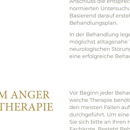
Anschluss die entspre
normierten Unter­suchu
Basierend darauf erstel
Behandlungsplan.
In der Behandlung lege
möglichst alltagsnahe T
neurologischen Störung
eine erfolgreiche Beha
AM ANGER
Vor Beginn jeder Behan
welche Therapie benöt
THERAPIE
den meisten Fällen auf
durchgeführt. Um eine
Sie sich bitte an Ihren
Fachärzte. Besteht Be