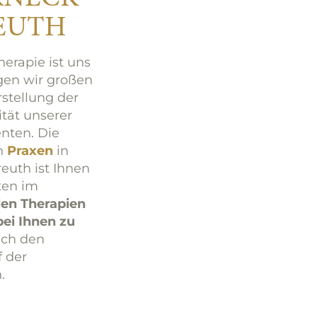
EUTH
herapie ist uns
gen wir großen
stellung der
ität unserer
nten. Die
n
Praxen
in
euth ist Ihnen
ten im
en Therapien
ei Ihnen zu
ich den
 der
.