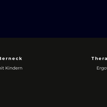
Berneck
Ther
it Kindern
Ergo