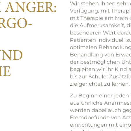
Wir stehen Ihnen sehr
 ANGER:
Verfügung: mit Therap
mit Therapie am Main 
ERGO­
die Aufmerksamkeit, di
besonderen Wert darau
Patienten individuell
optimalen Behandlung
UND
Behandlung von Erwach
der best­mög­lichen Un
IE
begleiten wir Ihr Kind
bis zur Schule. Zusätzl
zielgerichtet zu lernen.
Zu Beginn einer jeden 
ausführliche Anamnese
werden dabei auch ge
Fremdbefunde von Ärz
einrichtungen mit einb