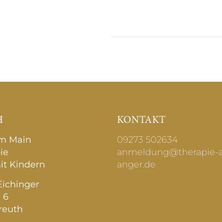
H
KONTAKT
am Main
09273 502634
ie
anmeldung@therapie-
it Kindern
anger.de
ichinger
 6
reuth